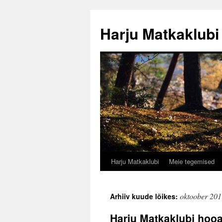
Liigu
sisu
Harju Matkaklubi
juurde
Harju Matkaklubi
Meie tegemised
oktoober 201
Arhiiv kuude lõikes:
Harju Matkaklubi hooa