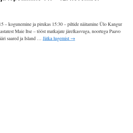
 – kogunemine ja pirukas 15:30 – piltide näitamine Ülo Kangur
astatest Maie Itse – tööst matkajate järelkasvuga, noortega Paavo
ääri saared ja Island …
Jätka lugemist
→