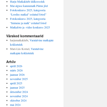
Harju Matkaklubi üldkoosolek
Mai alguse kanuumatk Pärnu jõel
Fotokonkurss 2025, kategooria
“Loodus matkal” esitatud fotod”
Fotokonkurss 2025, kategooria
“Inimene ja matk” esitatud fotod
Matkafoto ja -video konkurss 2025
Värsked kommentaarid
harjumatkaklubi
,
Varatalvine matkajate
kokkutulek
Mari-Liis Kornel
,
Varatalvine
matkajate kokkutulek
Arhiiv
aprill 2026
märts 2026
jaanuar 2026
november 2025
aprill 2025
jaanuar 2025
detsember 2024
november 2024
oktoober 2024
mai 2024