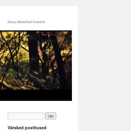
Harju Matkaklubi koduleht
Värsked postitused