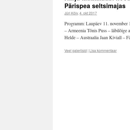
Pärispea seltsimajas
Jüri Kõiv
,
4. okt 2017
Programm: Laupäev 11. november 15
– Armeenia Tõnis Puss – läbilõige a
Helde – Austraalia Jaan Kiviall – F
Veel galeriisid
|
Lisa kommentaar