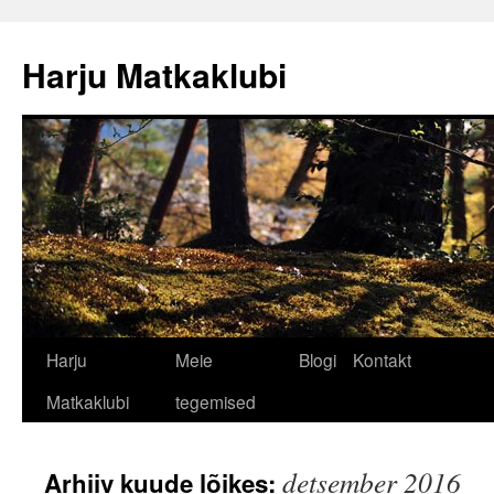
Liigu
sisu
Harju Matkaklubi
juurde
Harju
Meie
Blogi
Kontakt
Matkaklubi
tegemised
detsember 2016
Arhiiv kuude lõikes: