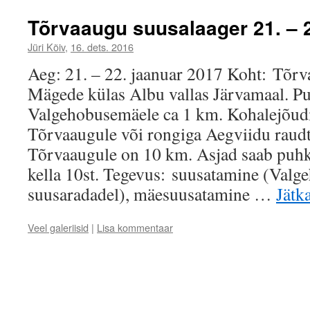
Tõrvaaugu suusalaager 21. – 2
Jüri Kõiv
,
16. dets. 2016
Aeg: 21. – 22. jaanuar 2017 Koht: Tõr
Mägede külas Albu vallas Järvamaal. Pu
Valgehobusemäele ca 1 km. Kohalejõud
Tõrvaaugule või rongiga Aegviidu raud
Tõrvaaugule on 10 km. Asjad saab puhke
kella 10st. Tegevus: suusatamine (Val
suusaradadel), mäesuusatamine …
Jätk
Veel galeriisid
|
Lisa kommentaar