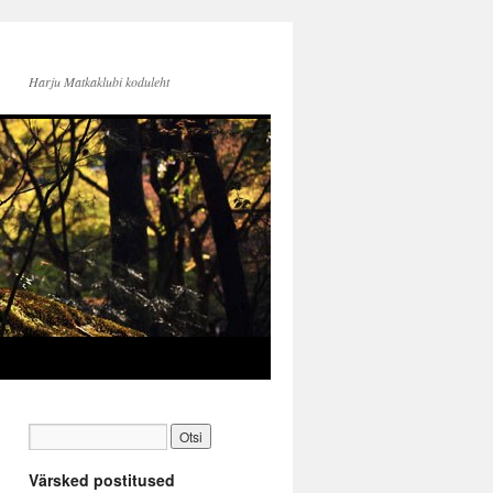
Harju Matkaklubi koduleht
Värsked postitused