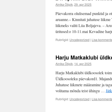
Ainika Ööpik
,
29. apr 2025
Päevakorra olulisemad punktid ja o
aruanne.– Kinnitati juhatuse liikme
liikmeks valiti Liia Beljajeva. – Aru
üritused:o 10-11.mai Kevadine har
Rubriigid:
Uncategorized
|
Lisa komment
Harju Matkaklubi üldko
Ainika Ööpik
,
14. apr 2025
Harju Matkaklubi üldkoosolek toimub
Üldkoosoleku päevakord1. Majandusa
Juhatuse liikmete määramine ja taga
volitama mõnda teist ühingu …
Jät
Rubriigid:
Uncategorized
|
Lisa komment