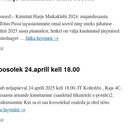
tsused:– Kinnitati Harju Matkaklubi 2024. majandusaasta
 Tõnis Pussi tagasiastumine omal soovil ning uueks juhatuse
tleti 2025 aasta plaanidest, hetkel on välja kuulutatud järgmised
jutuslaager …
Jätka lugemist
→
aar
osolek 24.aprill kell 18.00
 neljapäeval 24.aprill 2025 kell 18.00, IT Kolledžis , Raja 4C.
asta aruande kinnitamine (saadetud liikmetele e-postile)2.
sikutsumine Kui sa ei saa koosolekul osaleda ja oled nõus
ka lugemist
→
aar