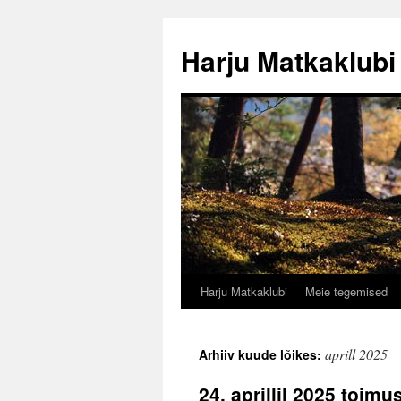
Liigu
sisu
Harju Matkaklubi
juurde
Harju Matkaklubi
Meie tegemised
aprill 2025
Arhiiv kuude lõikes:
24. aprillil 2025 toim