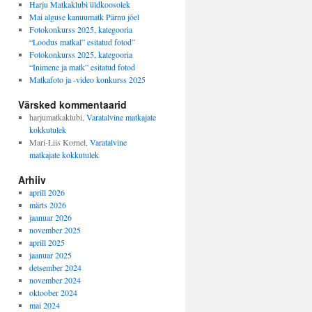
Harju Matkaklubi üldkoosolek
Mai alguse kanuumatk Pärnu jõel
Fotokonkurss 2025, kategooria
“Loodus matkal” esitatud fotod”
Fotokonkurss 2025, kategooria
“Inimene ja matk” esitatud fotod
Matkafoto ja -video konkurss 2025
Värsked kommentaarid
harjumatkaklubi
,
Varatalvine matkajate
kokkutulek
Mari-Liis Kornel
,
Varatalvine
matkajate kokkutulek
Arhiiv
aprill 2026
märts 2026
jaanuar 2026
november 2025
aprill 2025
jaanuar 2025
detsember 2024
november 2024
oktoober 2024
mai 2024