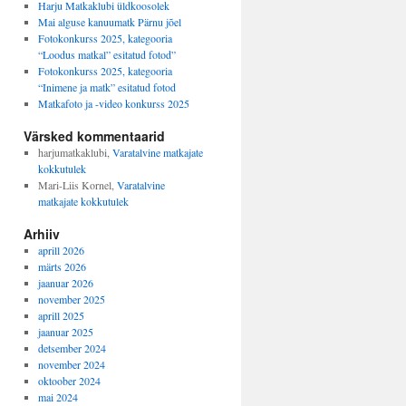
Harju Matkaklubi üldkoosolek
Mai alguse kanuumatk Pärnu jõel
Fotokonkurss 2025, kategooria
“Loodus matkal” esitatud fotod”
Fotokonkurss 2025, kategooria
“Inimene ja matk” esitatud fotod
Matkafoto ja -video konkurss 2025
Värsked kommentaarid
harjumatkaklubi
,
Varatalvine matkajate
kokkutulek
Mari-Liis Kornel
,
Varatalvine
matkajate kokkutulek
Arhiiv
aprill 2026
märts 2026
jaanuar 2026
november 2025
aprill 2025
jaanuar 2025
detsember 2024
november 2024
oktoober 2024
mai 2024