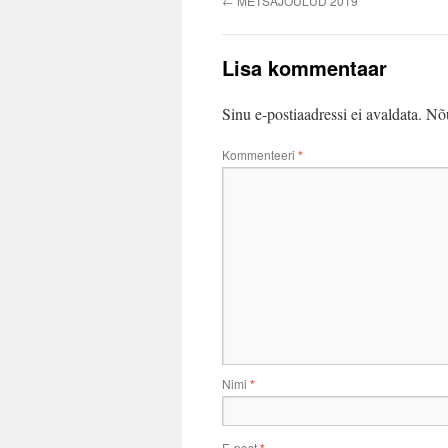
←
METSAJÕULUD 2019
Lisa kommentaar
Sinu e-postiaadressi ei avaldata.
Nõu
Kommenteeri
*
Nimi
*
E-post