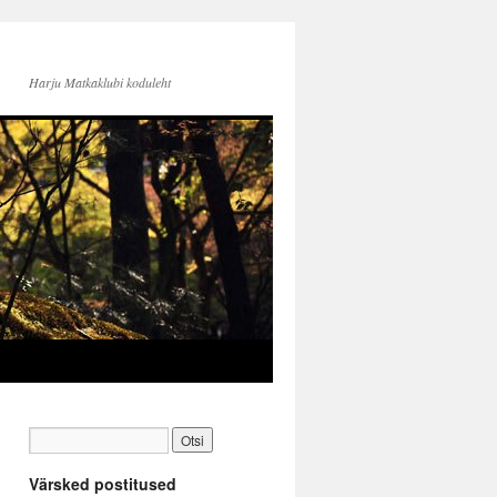
Harju Matkaklubi koduleht
Värsked postitused