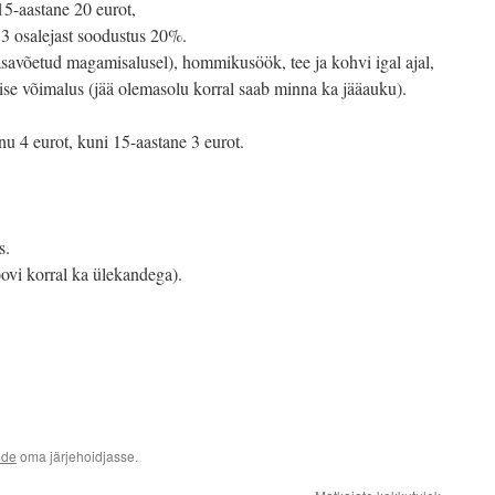
15-aastane 20 eurot,
 3 osalejast soodustus 20%.
savõetud magamisalusel), hommikusöök, tee ja kohvi igal ajal,
se võimalus (jää olemasolu korral saab minna ka jääauku).
nu 4 eurot, kuni 15-aastane 3 eurot.
s.
ovi korral ka ülekandega).
ide
oma järjehoidjasse.