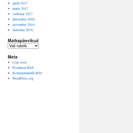
aprill 2017
märts 2017
veebruar 2017
detsember 2016
november 2016
oktoober 2016
Matkapäevikud
Matkapäevikud
Meta
Logi sisse
Postituste RSS
Kommentaaride RSS
WordPress.org