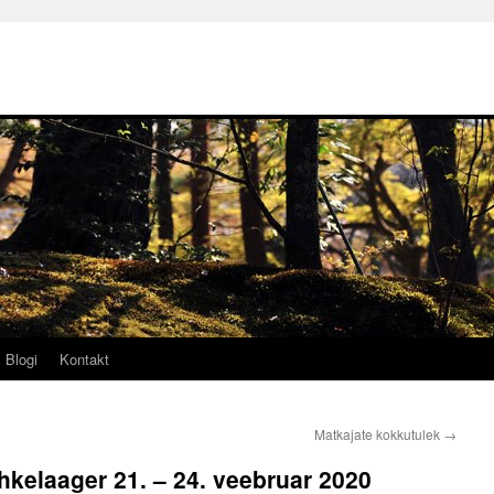
Blogi
Kontakt
Matkajate kokkutulek
→
hkelaager 21. – 24. veebruar 2020