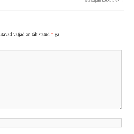
Matkajate kokkutulek
→
*
tavad väljad on tähistatud
-ga