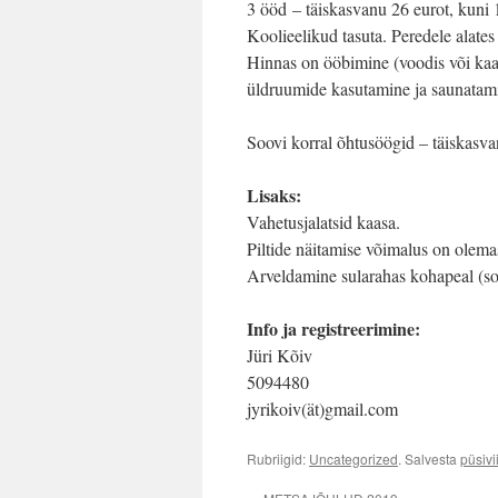
3 ööd – täiskasvanu 26 eurot, kuni 
Koolieelikud tasuta. Peredele alates
Hinnas on ööbimine (voodis või kaa
üldruumide kasutamine ja saunatami
Soovi korral õhtusöögid – täiskasva
Lisaks:
Vahetusjalatsid kaasa.
Piltide näitamise võimalus on olema
Arveldamine sularahas kohapeal (so
Info ja registreerimine:
Jüri Kõiv
5094480
jyrikoiv(ät)gmail.com
Rubriigid:
Uncategorized
. Salvesta
püsivi