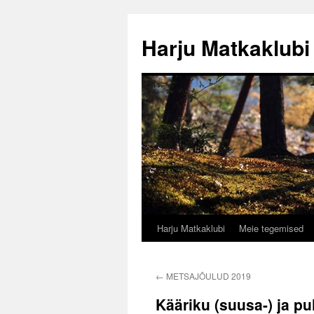
Liigu
sisu
Harju Matkaklubi
juurde
Harju Matkaklubi
Meie tegemised
←
METSAJÕULUD 2019
Kääriku (suusa-) ja pu