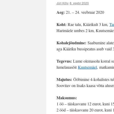
Jüri Kõiv
,
8. veebr 2020
Aeg:
21. – 24. veebruar 2020
Koht:
Rae talu, Käärikult 3 km,
Ta
Harimäele umbes 2 km, Kuutsemäe
Kohalejõudmine:
Saabumine alates
aga Kääriku bussipeatus asub vaid 3
Tegevus:
Lume olemasolu korral 
lumelauasõit
Kuutsemäel
, matkamin
Majutus:
Ööbimine 4-kohalistes tub
Soovitav on lisaks kaasa võtta alusm
Maksumus:
1 öö – täiskasvanu 12 eurot, kuni 15
2 ööd – täiskasvanu 20 eurot, kuni 