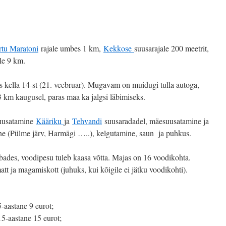
rtu Maratoni
rajale umbes 1 km,
Kekkose
suusarajale 200 meetrit,
le 9 km.
 kella 14-st (21. veebruar). Mugavam on muidugi tulla autoga,
 km kaugusel, paras maa ka jalgsi läbimiseks.
suusatamine
Kääriku
ja
Tehvandi
suusaradadel, mäesuusatamine ja
e (Pülme järv, Harmägi …..), kelgutamine, saun ja puhkus.
ades, voodipesu tuleb kaasa võtta. Majas on 16 voodikohta.
att ja magamiskott (juhuks, kui kõigile ei jätku voodikohti).
-aastane 9 eurot;
15-aastane 15 eurot;