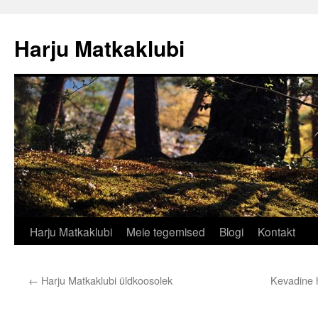
Liigu
sisu
Harju Matkaklubi
juurde
Harju Matkaklubi
Meie tegemised
Blogi
Kontakt
←
Harju Matkaklubi üldkoosolek
Kevadine h