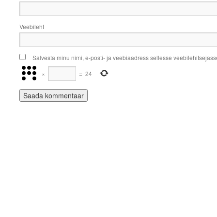
Veebileht
Salvesta minu nimi, e-posti- ja veebiaadress sellesse veebilehitsejas
×
=
24