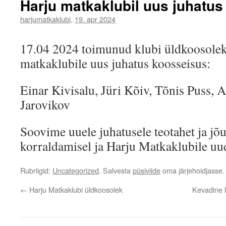
Harju matkaklubil uus juhatus
harjumatkaklubi
,
19. apr 2024
17.04 2024 toimunud klubi üldkoosoleku
matkaklubile uus juhatus koosseisus:
Einar Kivisalu, Jüri Kõiv, Tõnis Puss, 
Jarovikov
Soovime uuele juhatusele teotahet ja jõu
korraldamisel ja Harju Matkaklubile uu
Rubriigid:
Uncategorized
. Salvesta
püsiviide
oma järjehoidjasse.
←
Harju Matkaklubi üldkoosolek
Kevadine h