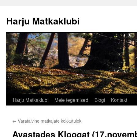
Liigu
sisu
Harju Matkaklubi
juurde
Harju Matkaklubi
Meie tegemised
Blogi
Kontakt
←
Varatalvine matkajate kokkutulek
Avastades Kloogat (17.novemb