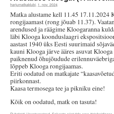
harjumatkaklubi
,
1. nov. 2024
Matka alustame kell 11.45 17.11.2024 
rongijaamast (rong jõuab 11.37). Vaat
arendused ja räägime Kloogaranna kulda
läbi Klooga koonduslaagri ekspositsioon
aastast 1940 üks Eesti suurimaid sõjav
kauni Klooga järve ääres asuvat Klooga 
paiknenud õhujõudude erilennuväebrigaa
lõppeb Klooga rongijaamas.
Eriti oodatud on matkajate “kaasavõetud
piirkonnast.
Kaasa termosega tee ja pikniku eine!
Kõik on oodatud, matk on tasuta!
Rubriigid:
Uncategorized
. Salvesta
püsiviide
oma järjehoidjasse.