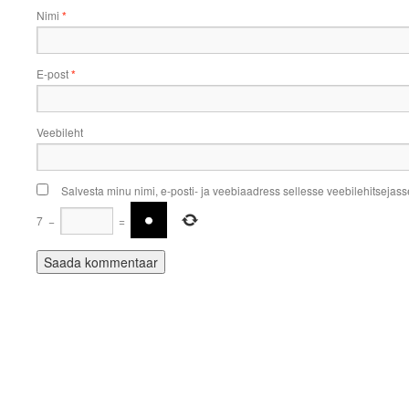
Nimi
*
E-post
*
Veebileht
Salvesta minu nimi, e-posti- ja veebiaadress sellesse veebilehitsejas
7
−
=