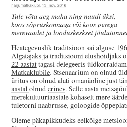
harjumatkaklubi
,
13. nov. 2016
Tule võta aeg maha ning naudi üksi,
koos sõpruskonnaga või koos perega
merevaadet ja looduskeskset jõulutunne
Heategevuslik traditsioon
sai alguse 196
Algatajaks ja traditsiooni elushoidjaks 
22 aastat
tagasi delegeeris üldkorralda
Matkaklubile
. Stsenaarium on olnud ül
üritus on olnud alati omanäoline just tä
aastal
olnud
erinev
. Selle aasta metsajõu
merekultuuriaastale kohaselt mere äärde
tuletorni naabrusse, goloogide õppeplats
Oleme päkapikkudeks eelkõige metsloo