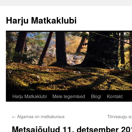
Liigu
sisu
Harju Matkaklubi
juurde
Harju Matkaklubi
Meie tegemised
Blogi
Kontakt
←
Algamas on matkakursus
Tõrvaaugu su
Metsajõulud 11. detsember 20